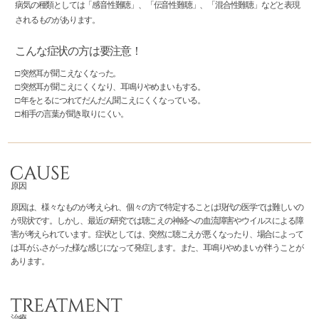
病気の種類としては「感音性難聴」、「伝音性難聴」、「混合性難聴」などと表現
されるものがあります。
こんな症状の方は要注意！
突然耳が聞こえなくなった。
突然耳が聞こえにくくなり、耳鳴りやめまいもする。
年をとるにつれてだんだん聞こえにくくなっている。
相手の言葉が聞き取りにくい。
原因
原因は、様々なものが考えられ、個々の方で特定することは現代の医学では難しいの
が現状です。しかし、最近の研究では聴こえの神経への血流障害やウイルスによる障
害が考えられています。症状としては、突然に聴こえが悪くなったり、場合によって
は耳がふさがった様な感じになって発症します。また、耳鳴りやめまいが伴うことが
あります。
治療