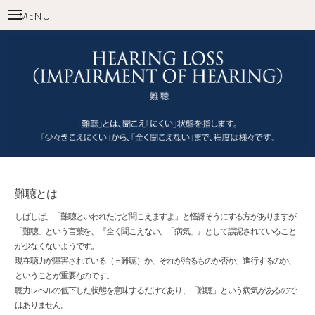
toggle
MENU
navigation
難聴とは
しばしば、「難聴といわれたけど聞こえますよ」と怪訝そうにする方がありますが
「難聴」という言葉を、『全く聞こえない、「病気」』として誤認されていること
が少なくないようです。
現在聴力が障害されている（＝難聴）か、それが治るものか否か、進行するのか、
ということが重要なのです。
聴力レベルの低下した状態を意味するだけであり、「難聴」という病気があるので
はありません。