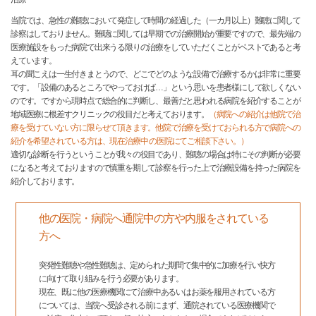
当院では、急性の難聴において発症して時間の経過した（一カ月以上）難聴に関して
診察はしておりません。難聴に関しては早期での治療開始が重要ですので、最先端の
医療施設をもった病院で出来うる限りの治療をしていただくことがベストであると考
えています。
耳の聞こえは一生付きまとうので、どこでどのような設備で治療するかは非常に重要
です。「設備のあるところでやっておけば…」という思いを患者様にして欲しくない
のです。ですから現時点で総合的に判断し、最善だと思われる病院を紹介することが
地域医療に根差すクリニックの役目だと考えております。
（病院への紹介は他院で治
療を受けていない方に限らせて頂きます。他院で治療を受けておられる方で病院への
紹介を希望されている方は、現在治療中 の医院にてご相談下さい。）
適切な診断を行うということが我々の役目であり、難聴の場合は特にその判断が必要
になると考えておりますので慎重を期して診察を行った上で治療設備を持った病院を
紹介しております。
他の医院・病院へ通院中の方や内服をされている
方へ
突発性難聴や急性難聴は、定められた期間で集中的に加療を行い快方
に向けて取り組みを行う必要があります。
現在、既に他の医療機関にて治療中あるいはお薬を服用されている方
については、当院へ受診される前にまず、通院されている医療機関で