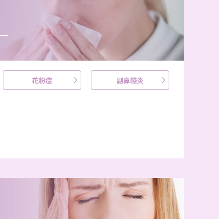
花粉症
副鼻腔炎