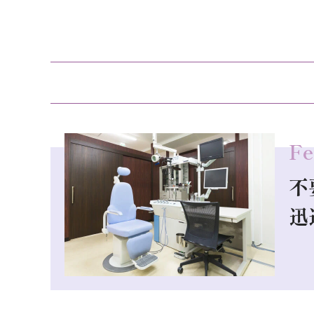
Fe
不
迅