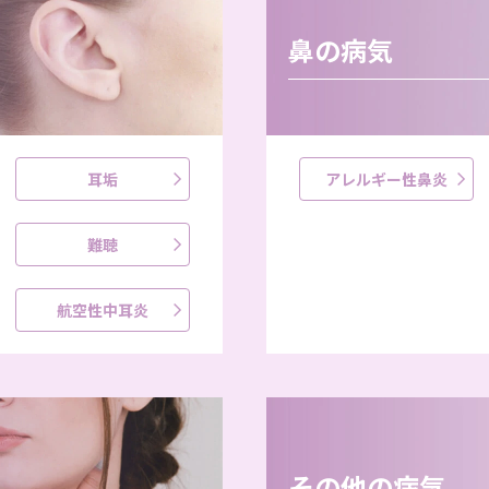
鼻の病気
耳垢
アレルギー性鼻炎
難聴
航空性中耳炎
その他の病気