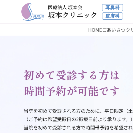
医療法人 坂本会
耳鼻科
坂本クリニック
皮膚科
HOME
ごあいさつ
ク
院長は開設以来
120万人以上の
診療実