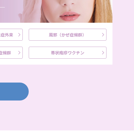
遺症外来
風邪（かぜ症候群）
症候群
帯状疱疹ワクチン